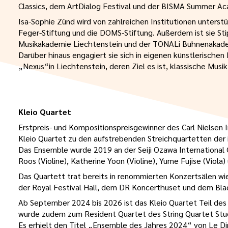
Classics, dem ArtDialog Festival und der BISMA Summer A
Isa-Sophie Zünd wird von zahlreichen Institutionen unterstü
Feger-Stiftung und die DOMS-Stiftung. Außerdem ist sie Sti
Musikakademie Liechtenstein und der TONALi Bühnenakad
Darüber hinaus engagiert sie sich in eigenen künstlerischen 
„Nexus“in Liechtenstein, deren Ziel es ist, klassische Mus
Kleio Quartet
Erstpreis- und Kompositionspreisgewinner des Carl Nielsen
Kleio Quartet zu den aufstrebenden Streichquartetten der
Das Ensemble wurde 2019 an der Seiji Ozawa Internationa
Roos (Violine), Katherine Yoon (Violine), Yume Fujise (Viola) 
Das Quartett trat bereits in renommierten Konzertsälen wie 
der Royal Festival Hall, dem DR Koncerthuset und dem Bl
Ab September 2024 bis 2026 ist das Kleio Quartet Teil d
wurde zudem zum Resident Quartet des String Quartet Stud
Es erhielt den Titel „Ensemble des Jahres 2024“ von Le Dim