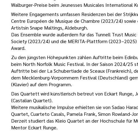
Walburger-Preise beim Jeunesses Musicales International K
Weitere Engagements umfassen Residenzen bei der Strijkk
Centre Européen de Musique de Chambre (2023/24) sowie ei
Artistsin Snape Maltings, Aldeburgh.
Das Ensemble wurde außerdem für das Tunnell Trust Music
Society (2023/24) und die MERITA-Plattform (2023–2025) a
Award.
Zu den jüngsten Höhepunkten zählen Auftritte beim Edinbur
beim North Norfolk Music Festival. In der Saison 2024/25
Auftritte bei der La Schubertiade de Sceaux (Frankreich), 
dem Mecklenburg-Vorpommern Festival (Deutschland) geme
(Klavier) auf dem Programm.
Das Quartett wird künstlerisch betreut von Eckart Runge, 
(Castalian Quartet).
Weitere musikalische Impulse erhielten sie von Sadao Harad
Quartet, Cuarteto Casals, Pamela Frank, Simon Rowland-Jone
Derzeit studiert das Kleio Quartet an der Hochschule für 
Mentor Eckart Runge.