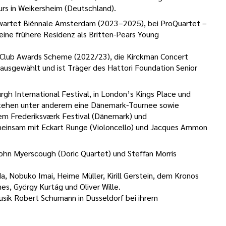
urs in Weikersheim (Deutschland).
wartet Biënnale Amsterdam (2023–2025), bei ProQuartet –
ne frühere Residenz als Britten-Pears Young
 Club Awards Scheme (2022/23), die Kirckman Concert
usgewählt und ist Träger des Hattori Foundation Senior
gh International Festival, in London’s Kings Place und
 stehen unter anderem eine Dänemark-Tournee sowie
dem Frederiksværk Festival (Dänemark) und
insam mit Eckart Runge (Violoncello) und Jacques Ammon
John Myerscough (Doric Quartet) und Steffan Morris
a, Nobuko Imai, Heime Müller, Kirill Gerstein, dem Kronos
s, György Kurtág und Oliver Wille.
Musik Robert Schumann in Düsseldorf bei ihrem