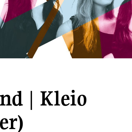
nd | Kleio
er)