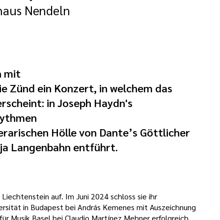
haus Nendeln
n mit
ie Zünd ein Konzert, in welchem das
rscheint: in Joseph Haydn's
hythmen
erarischen Hölle von Dante’s Göttlicher
tja Langenbahn entführt.
iechtenstein auf. Im Juni 2024 schloss sie ihr
versität in Budapest bei András Kemenes mit Auszeichnung
für Musik Basel bei Claudio Martínez Mehner erfolgreich