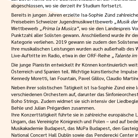
abgeschlossen, wo sie derzeit ihr Studium fortsetzt.
Bereits in jungen Jahren erzielte Isa-Sophie Zünd zahlrei
Preisebeim Schweizer Jugendmusikwettbewerb
„Musik de
Wettbewerb
„Prima la Musica“
, wo sie den Landespreis Vo
Punktzahl aller Solisten gewann. Anschließend wurde ihr de
Kategorie verliehen. 2019 gewann sie zudem den Solisten
Ihre musikalischen Leistungen wurden auch außerhalb des
Live-Auftritte im Radio, etwa in der ORF-Reihe
„Talente im
Die junge Pianistin entwickelt ihr Können kontinuierlich we
Österreich und Spanien teil. Wichtige künstlerische Impulse
Kennedy Moretti, Ian Fountain, Pavel Gililov, Claudio Mar
Neben ihrer solistischen Tätigkeit ist Isa-Sophie Zünd eine 
verschiedenen Orchestern auf, darunter das Sinfonieorches
Boho Strings. Zudem widmet sie sich intensiv der Liedbegl
Behle und Julian Prégardien zusammen.
Ihre Konzerttätigkeit führte sie in zahlreiche europäische 
Ungarn, das Vereinigte Königreich und Polen – und auf bed
Musikakademie Budapest, das MüPa Budapest, den Gasteig M
National Concert Hall Dublin sowie das Penderecki Center i