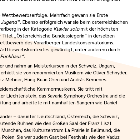
che Wettbewerbserfolge. Mehrfach gewann sie Erste
r Jugend“
. Ebenso erfolgreich war sie beim österreichischen
rarlberg in der Kategorie
Klavier solo
mit der höchsten
r Titel „Österreichische Bundessiegerin“ in derselben
wettbewerb des Vorarlberger Landeskonservatoriums.
 Wettbewerbskontextes gewürdigt, unter anderem durch
 Funkhaus“
.
iter und nahm an Meisterkursen in der Schweiz, Ungarn,
 erhielt sie von renommierten Musikern wie Oliver Schnyder,
tínez Mehner, Hung-Kuan Chen und András Kemenes.
leidenschaftliche Kammermusikerin. Sie tritt mit
ter Liechtenstein, das Savaria Symphony Orchestra und die
eitung und arbeitete mit namhaften Sängern wie Daniel
Länder – darunter Deutschland, Österreich, die Schweiz,
eutende Bühnen wie den Großen Saal der Franz Liszt
ünchen, das Kulturzentrum La Prairie in Bellmund, die
n Polen. Sie war zudem Gast bei Festivals wie den Vaduz