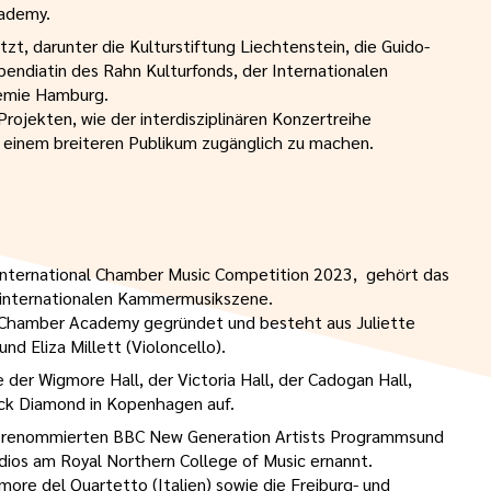
cademy.
tzt, darunter die Kulturstiftung Liechtenstein, die Guido-
pendiatin des Rahn Kulturfonds, der Internationalen
emie Hamburg.
Projekten, wie der interdisziplinären Konzertreihe
ik einem breiteren Publikum zugänglich zu machen.
 International Chamber Music Competition 2023, gehört das
 internationalen Kammermusikszene.
l Chamber Academy gegründet und besteht aus Juliette
und Eliza Millett (Violoncello).
der Wigmore Hall, der Victoria Hall, der Cadogan Hall,
ack Diamond in Kopenhagen auf.
es renommierten BBC New Generation Artists Programmsund
ios am Royal Northern College of Music ernannt.
ore del Quartetto (Italien) sowie die Freiburg- und